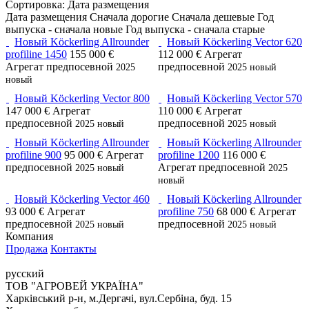
Сортировка
:
Дата размещения
Дата размещения
Сначала дорогие
Сначала дешевые
Год
выпуска - сначала новые
Год выпуска - сначала старые
Новый Köckerling Allrounder
Новый Köckerling Vector 620
profiline 1450
155 000 €
112 000 €
Агрегат
Агрегат предпосевной
предпосевной
2025
2025
новый
новый
Новый Köckerling Vector 800
Новый Köckerling Vector 570
147 000 €
Агрегат
110 000 €
Агрегат
предпосевной
предпосевной
2025
новый
2025
новый
Новый Köckerling Allrounder
Новый Köckerling Allrounder
profiline 900
95 000 €
Агрегат
profiline 1200
116 000 €
предпосевной
Агрегат предпосевной
2025
новый
2025
новый
Новый Köckerling Vector 460
Новый Köckerling Allrounder
93 000 €
Агрегат
profiline 750
68 000 €
Агрегат
предпосевной
предпосевной
2025
новый
2025
новый
Компания
Продажа
Контакты
русский
ТОВ "АГРОВЕЙ УКРАЇНА"
Харківський р-н, м.Дергачі, вул.Сербіна, буд. 15