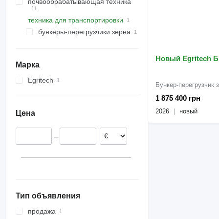
почвообрабатывающая техника
техника для транспортировки
агрегаты предпосевные
катки сельхозтехника
бункеры-перегрузчики зерна
катки зубчато-кольчатые
Новый Egritech 
Марка
Egritech
Бункер-перегрузчик 
БНП-30
1 875 400 грн
2026
новый
Цена
–
Тип объявления
продажа