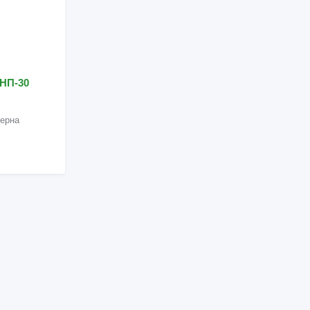
БНП-30
зерна