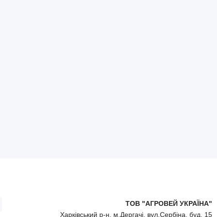
ТОВ "АГРОВЕЙ УКРАЇНА"
Харківський р-н, м.Дергачі, вул.Сербіна, буд. 15