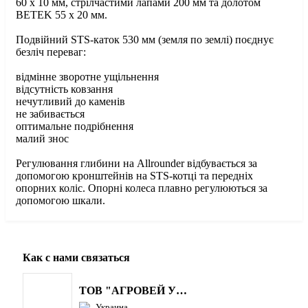
60 х 10 мм, стрілчастими лапами 200 мм та долотом
BETEK 55 х 20 мм.
Подвійний STS-каток 530 мм (земля по землі) поєднує
безліч переваг:
відмінне зворотне ущільнення
відсутність ковзання
нечутливий до каменів
не забивається
оптимальне подрібнення
малий знос
Регулювання глибини на Allrounder відбувається за
допомогою кронштейнів на STS-котці та передніх
опорних коліс. Опорні колеса плавно регулюються за
допомогою шкали.
Как с нами связаться
ТОВ "АГРОВЕЙ УКРАЇНА"
Украина