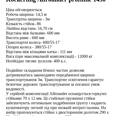
Ціна обговорюється
Робоча ширина- 14,5 м
Транспртна ширина - 3м
Кількість стійок- 86
Лінійна відстань- 16,70 см
Відстань між балками- 600 мм
Висота рами - 600 мм
Транспортні колеса- 600/55-17
Опорні колеса - 380/55-17
Відстань між кільцями катка - 111 мм
Вага (при максимальній комплектації) - 12000 кг
Необхідне тягове зусилля- 400 к.с.
Подвійне складання бічних частин дозволяє
дотримуватись законодавчо передбаченої ширини
транспортування 3м. Транспортне освітлення гарантує
безпечне дорожнє транспортування за поганих умов
видимості.
У серійній комплектації Аllrounder оснащується геркулес
стійками 70 х 12 мм. Ці стабільні пружинні стійки
забезпечують оптимальне подрібнення ґрунту і надають
культиватору легкий хід при низькій витраті палива. На
вибір пропонуються стійки з двостороннім долотом 290 х