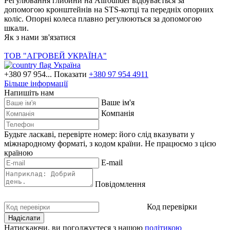
Регулювання глибини на Allrounder відбувається за
допомогою кронштейнів на STS-котці та передніх опорних
коліс. Опорні колеса плавно регулюються за допомогою
шкали.
Як з нами зв'язатися
ТОВ "АГРОВЕЙ УКРАЇНА"
Україна
+380 97 954...
Показати
+380 97 954 4911
Більше інформації
Напишіть нам
Ваше ім'я
Компанія
Будьте ласкаві, перевірте номер: його слід вказувати у
міжнародному форматі, з кодом країни.
Не працюємо з цією
країною
E-mail
Повідомлення
Код перевірки
Натискаючи, ви погоджуєтеся з нашою
політикою