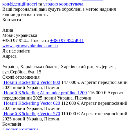
конфіденційності
та
угодою користувача
.
Ваші персональні дані будуть оброблені з метою надання
відповіді на ваш запит.
Контакти
Анна
Мови:
українська
+380 97 954...
Показати
+380 97 954 4911
www.agrowayukraine.com.ua
Як нас знайти
Адреса
Україна, Харківська область, Харківський р-н, м.Дергачі,
вул.Сербіна, буд. 15
Схожі оголошення
Новий Köckerling Vector 800
147 000 €
Агрегат передпосівний
2025
новий
Україна, Пісочин
Новий Köckerling Allrounder profiline 1200
116 000 €
Агрегат
передпосівний
2025
новий
Україна, Пісочин
Новий Köckerling Vector 620
112 000 €
Агрегат передпосівний
2025
новий
Україна, Пісочин
Новий Köckerling Vector 570
110 000 €
Агрегат передпосівний
2025
новий
Україна, Пісочин
Компанія
Продаж
Контакти