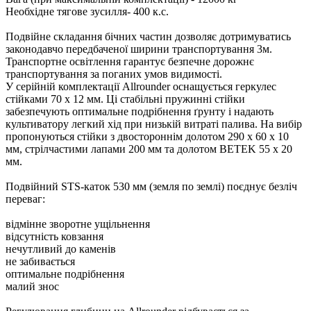
Необхідне тягове зусилля- 400 к.с.
Подвійне складання бічних частин дозволяє дотримуватись
законодавчо передбаченої ширини транспортування 3м.
Транспортне освітлення гарантує безпечне дорожнє
транспортування за поганих умов видимості.
У серійній комплектації Аllrounder оснащується геркулес
стійками 70 х 12 мм. Ці стабільні пружинні стійки
забезпечують оптимальне подрібнення ґрунту і надають
культиватору легкий хід при низькій витраті палива. На вибір
пропонуються стійки з двостороннім долотом 290 х 60 х 10
мм, стрілчастими лапами 200 мм та долотом BETEK 55 х 20
мм.
Подвійний STS-каток 530 мм (земля по землі) поєднує безліч
переваг:
відмінне зворотне ущільнення
відсутність ковзання
нечутливий до каменів
не забивається
оптимальне подрібнення
малий знос