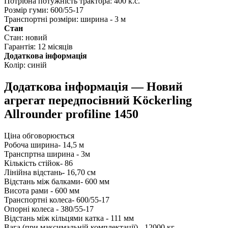
Потрібна потужність трактора:
400 к.с.
Розмір гуми:
600/55-17
Транспортні розміри:
ширина - 3 м
Стан
Стан:
новий
Гарантія:
12 місяців
Додаткова інформація
Колір:
синій
Додаткова інформація — Новий
агрегат передпосівний Köckerling
Allrounder profiline 1450
Ціна обговорюється
Робоча ширина- 14,5 м
Транспртна ширина - 3м
Кількість стійок- 86
Лінійна відстань- 16,70 см
Відстань між балками- 600 мм
Висота рами - 600 мм
Транспортні колеса- 600/55-17
Опорні колеса - 380/55-17
Відстань між кільцями катка - 111 мм
Вага (при максимальній комплектації) - 12000 кг